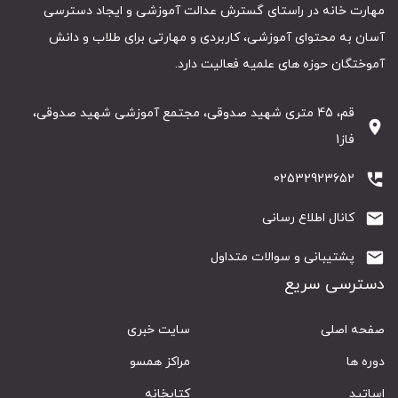
مهارت خانه در راستای گسترش عدالت آموزشی و ایجاد دسترسی
آسان به محتوای آموزشی، کاربردی و مهارتی برای طلاب و دانش
آموختگان حوزه های علمیه فعالیت دارد.
قم، 45 متری شهید صدوقی، مجتمع آموزشی شهید صدوقی،
location_on
فاز1
perm_phone_msg
02532923652
email
کانال اطلاع رسانی
email
پشتیبانی و سوالات متداول
دسترسی سریع
صفحه اصلی
سایت خبری
دوره ها
مراکز همسو
اساتید
کتابخانه