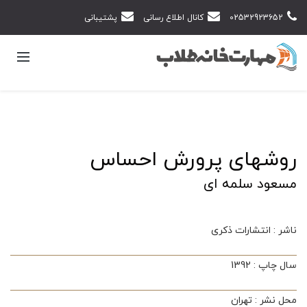
02532923652
کانال اطلاع رسانی
پشتیبانی
روشهای پرورش احساس
مسعود سلمه ای
ناشر : انتشارات ذکری
سال چاپ : 1392
محل نشر : تهران