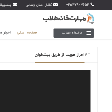
02532923652
کانال اطلاع رسانی
پشتیبان
صفحه اصلی
اخبار م
درختواره مهارتی
احراز هویت از طریق پیشخوان
Video
Player