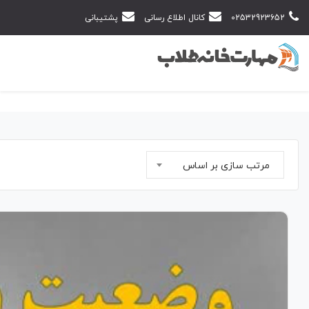
02532923652
کانال اطلاع رسانی
پشتیبانی
مرتب سازی بر اساس