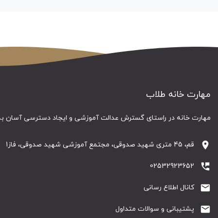
مهارت خانه طلاب
مهارت خانه در راستای گسترش عدالت آموزشی و ایجاد دسترسی آسان به م
location_on
قم، 45 متری شهید صدوقی، مجتمع آموزشی شهید صدوقی، فاز1
perm_phone_msg
02532923652
email
کانال اطلاع رسانی
email
پشتیبانی و سوالات متداول